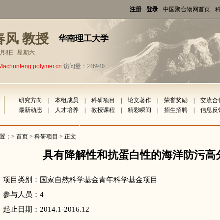
注册
-
登录
-
中国聚合物网首页
-
春风 教授
华南理工大学
年8月8日 星期六
Machunfeng.polymer.cn
访问量：246940
研究方向
|
本组成员
|
科研项目
|
论文著作
|
荣誉奖励
|
交流合
最新动态
|
人才培养
|
教授课程
|
精彩瞬间
|
招生招聘
|
信息反
置：>
首页
>
科研项目
> 正文
具有降解性和抗蛋白性的海洋防污高
项目类别：国家自然科学基金青年科学基金项目
参与人员：4
起止日期：2014.1-2016.12