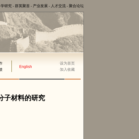
科学研究
-
群英聚首
-
产业发展
-
人才交流
-
聚合论坛
作
·
设为首页
English
馈
·
加入收藏
分子材料的研究