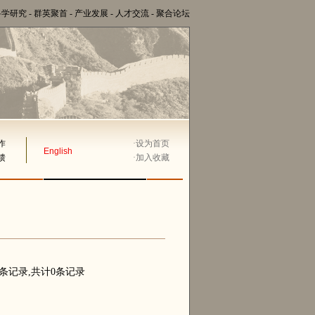
科学研究
-
群英聚首
-
产业发展
-
人才交流
-
聚合论坛
作
·
设为首页
English
馈
·
加入收藏
0条记录,共计0条记录