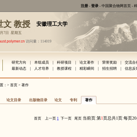
注册
-
登录
-
中国聚合物网首页
-
世文 教授
安徽理工大学
年8月7日 星期五
aust.polymer.cn
访问量：114019
研究方向
|
本组成员
|
科研项目
|
论文著作
|
荣誉奖励
|
交流合
最新动态
|
人才培养
|
教授课程
|
精彩瞬间
|
招生招聘
|
信息反
置：>
首页
> 著作
论文目录
出版物目录
论文
专利
著作
当前页:第
1
页总共1页:每页2
首页
上一页
1
下一页
尾页