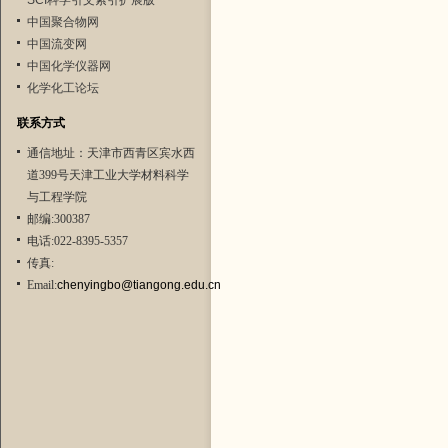
SCI科学引文索引扩展版
中国聚合物网
中国流变网
中国化学仪器网
化学化工论坛
联系方式
通信地址：天津市西青区宾水西
道399号天津工业大学材料科学
与工程学院
邮编:300387
电话:022-8395-5357
传真:
Email:
chenyingbo@tiangong.edu.cn