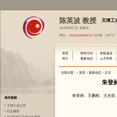
陈英波 教授
天津工
2026年8月7日 星期五
网址：
bocy.polymer.cn
访问量：640717
首页
研究方向
|
本组成员
简介
最新动态
|
人才培养
当前位置：>
首页
>
最新动态
> 正文
朱登
朱登昶、王鹏程、王光亚
相关链接
天津工业大学
Ei文摘库