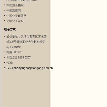
SCI科学引文索引扩展版
中国聚合物网
中国流变网
中国化学仪器网
化学化工论坛
联系方式
通信地址：天津市西青区宾水西
道399号天津工业大学材料科学
与工程学院
邮编:300387
电话:022-8395-5357
传真:
Email:
chenyingbo@tiangong.edu.cn