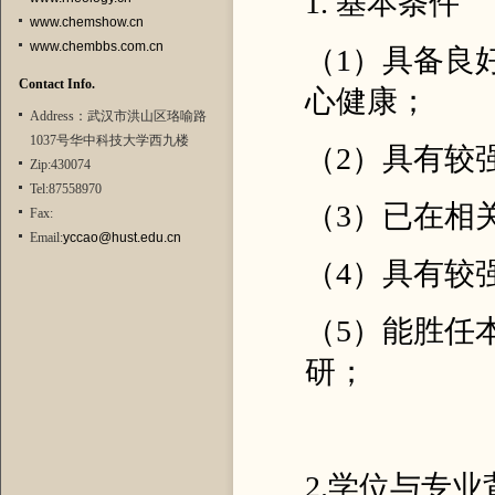
1. 基本条件
www.chemshow.cn
www.chembbs.com.cn
（1）具备良
Contact Info.
心健康；
Address：武汉市洪山区珞喻路
1037号华中科技大学西九楼
（2）具有较
Zip:430074
Tel:87558970
（3）已在相
Fax:
Email:
yccao@hust.edu.cn
（4）具有较
（5）能胜任
研；
2.学位与专