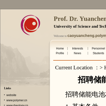
Prof. Dr. Yuanche
University of Science and Te
caoyuancheng.polym
Welcome to
Visits：269325
|
|
Home
Interests
Personnel
Fri. Aug 7th 2026
|
|
Profile
News
Students
Current Location ：> 
招聘储
Links
招聘储能电池
website
www.polymer.cn
www.rheology.cn