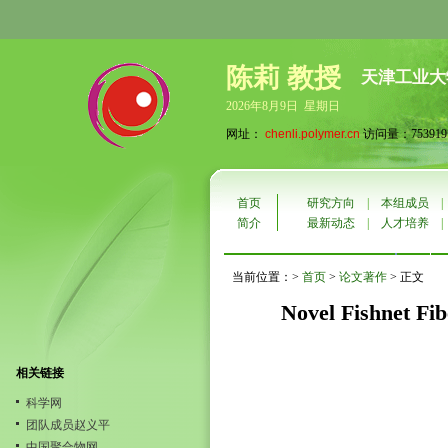
陈莉 教授
天津工业大
2026年8月9日 星期日
网址：
chenli.polymer.cn
访问量：753919
首页
研究方向
|
本组成员
简介
最新动态
|
人才培养
当前位置：>
首页
>
论文著作
> 正文
Novel Fishnet Fib
相关链接
科学网
团队成员赵义平
中国聚合物网