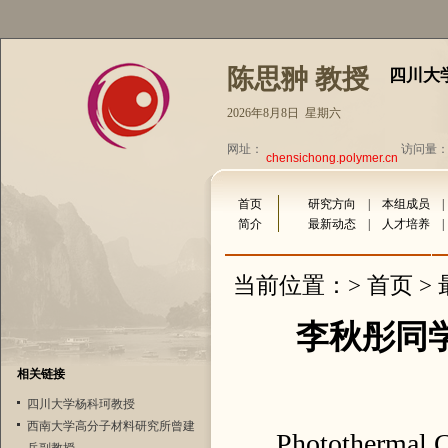
陈思翀 教授
四川大
2026年8月8日 星期六
网址：
访问量：3
chensichong.polymer.cn
首页
研究方向
|
本组成员
简介
最新动态
|
人才培养
首页
当前位置：>
>
李秋彤同学论文
相关链接
四川大学杨科珂教授
西南大学高分子材料研究所曾建
Photothermal C