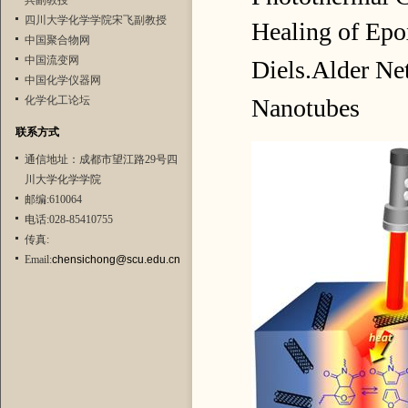
兵副教授
四川大学化学学院宋飞副教授
Healing of
Epo
中国聚合物网
中国流变网
Diels.Alder N
中国化学仪器网
化学化工论坛
Nanotubes
联系方式
通信地址：成都市望江路29号四
川大学化学学院
邮编:610064
电话:028-85410755
传真:
Email:
chensichong@scu.edu.cn