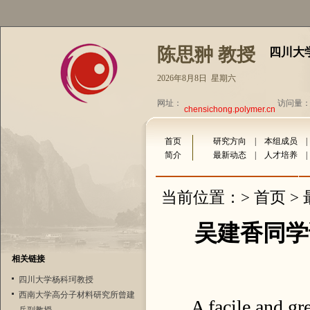
陈思翀 教授
四川大
2026年8月8日 星期六
网址：
访问量：3
chensichong.polymer.cn
首页
研究方向
|
本组成员
简介
最新动态
|
人才培养
首页
当前位置：>
>
吴建香同学论文在
相关链接
四川大学杨科珂教授
西南大学高分子材料研究所曾建
A facile and gr