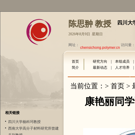
陈思翀 教授
四川大
2026年8月9日 星期日
网址：
访问量：3
chensichong.polymer.cn
首页
研究方向
|
本组成员
简介
最新动态
|
人才培养
首页
当前位置：>
>
康艳丽同学论文在
相关链接
四川大学杨科珂教授
西南大学高分子材料研究所曾建