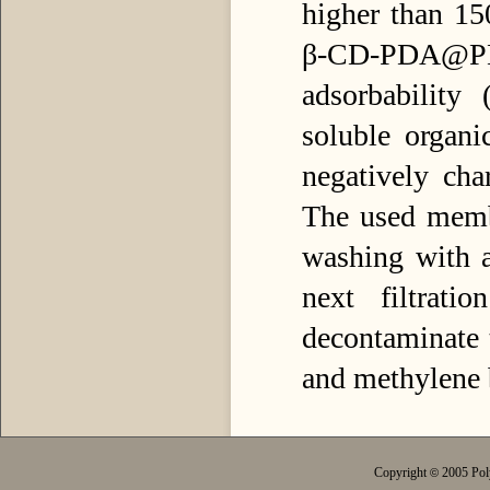
higher than 15
β-CD-PDA@PL
adsorbability
soluble organi
negatively cha
The used memb
washing with a
next filtrati
decontaminate 
and methylene b
Copyright
2005 Pol
©