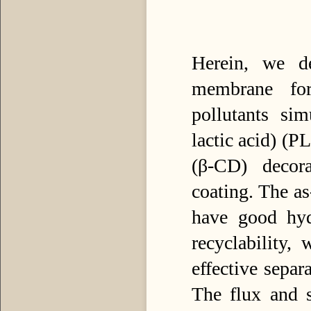
Herein, we de
membrane for
pollutants si
lactic acid) (P
(β-CD) decor
coating. The
have good hydr
recyclability
effective separ
The flux and s