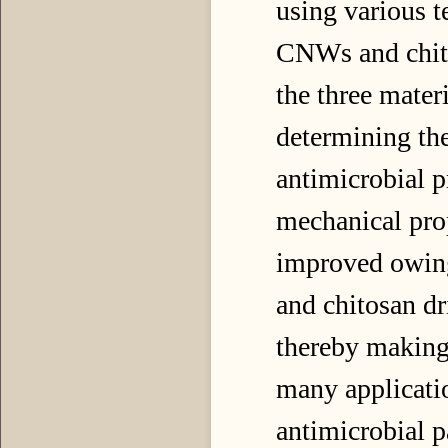
using various t
CNWs and chito
the three mater
determining the
antimicrobial p
mechanical pro
improved owing
and chitosan dri
thereby makin
many applicati
antimicrobial
p