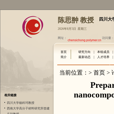
陈思翀 教授
四川大
2026年8月5日 星期三
网址：
访问量：3
chensichong.polymer.cn
首页
研究方向
|
本组成员
简介
最新动态
|
人才培养
首页
当前位置：>
>
Prepar
nanocomposi
相关链接
四川大学杨科珂教授
西南大学高分子材料研究所曾建