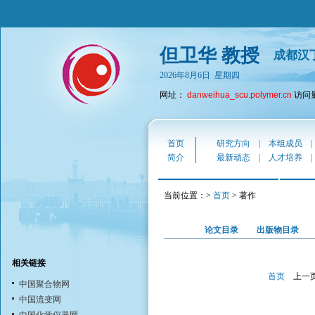
但卫华 教授
成都汉
2026年8月6日 星期四
网址：
danweihua_scu.polymer.cn
访问量
首页
研究方向
|
本组成员
简介
最新动态
|
人才培养
当前位置：>
首页
> 著作
论文目录
出版物目录
相关链接
首页
上一
中国聚合物网
中国流变网