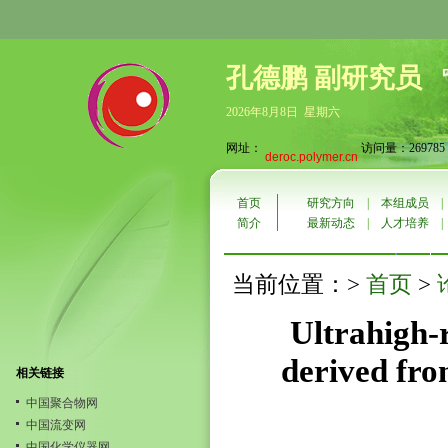
孔德鹏 副研究员
2026年8月8日 星期六
网址：
访问量：269785
deroc.polymer.cn
首页
研究方向
|
本组成员
简介
最新动态
|
人才培养
首页
当前位置：>
>
Ultrahigh-r
derived fro
相关链接
中国聚合物网
中国流变网
中国化学仪器网