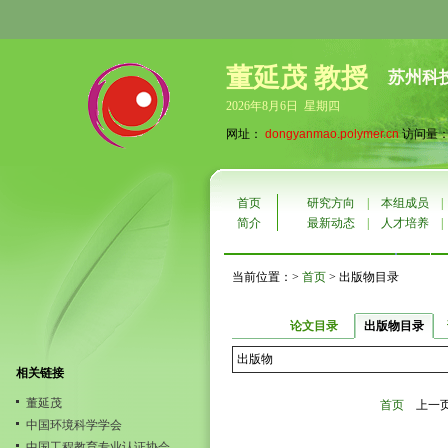
董延茂 教授
苏州科
2026年8月6日 星期四
网址：
dongyanmao.polymer.cn
访问量：3
首页
研究方向
|
本组成员
简介
最新动态
|
人才培养
当前位置：>
首页
> 出版物目录
论文目录
出版物目录
出版物
相关链接
董延茂
首页
上一
中国环境科学学会
中国工程教育专业认证协会