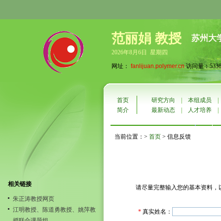
范丽娟 教授
苏州大
2026年8月6日 星期四
网址：
fanlijuan.polymer.cn
访问量：5336
首页
研究方向
|
本组成员
简介
最新动态
|
人才培养
当前位置：>
首页
> 信息反馈
相关链接
请尽量完整输入您的基本资料，
朱正涛教授网页
江明教授、陈道勇教授、姚萍教
*
真实姓名：
授联合课题组