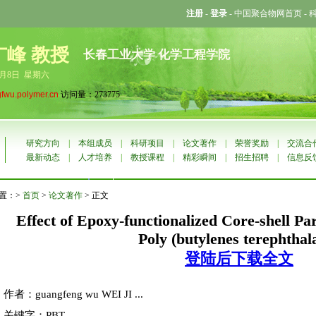
注册
-
登录
-
中国聚合物网首页
-
广峰 教授
长春工业大学 化学工程学院
8月8日 星期六
gfwu.polymer.cn
访问量：273775
研究方向
|
本组成员
|
科研项目
|
论文著作
|
荣誉奖励
|
交流合
最新动态
|
人才培养
|
教授课程
|
精彩瞬间
|
招生招聘
|
信息反
置：>
首页
>
论文著作
> 正文
Effect of Epoxy-functionalized Core-shell Par
Poly (butylenes terephthala
登陆后下载全文
作者：guangfeng wu WEI JI ...
关键字：PBT