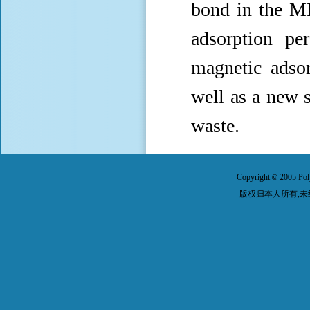
bond in the M
adsorption pe
magnetic adso
well as a new s
waste.
Copyright
2005 Pol
©
版权归本人所有,未