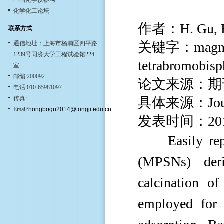
中国化学仪器网
化学化工论坛
作者：H. Gu, H. 
联系方式
关键字：magnetic 
通信地址：上海市杨浦区四平路
1239号同济大学工程试验馆224
tetrabromobisp
室
邮编:200092
论文来源：期
电话:010-65981097
传真:
具体来源：Journal
Email:
hongbogu2014@tongji.edu.cn
发表时间：20
E
asily r
(MPSNs) deri
calcination o
employed for 