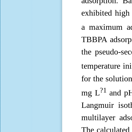
adsorption. B
exhibited high
a maximum ads
TBBPA adsorpt
the pseudo-sec
temperature ini
for the solutio
?1
mg L
and pH 
Langmuir isot
multilayer ads
The calculated