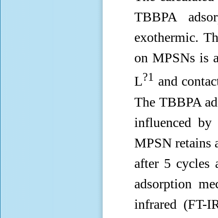
TBBPA adsor
exothermic. T
on MPSNs is a
?1
L
and contact
The TBBPA ads
influenced by
MPSN retains 
after 5 cycles
adsorption me
infrared (FT-