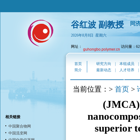
谷红波 副教授
同
2026年8月8日 星期六
网址：
访问量：624
guhongbo.polymer.cn
首页
研究方向
|
本组成员
简介
最新动态
|
人才培养
首页
当前位置：>
>
(JMCA) 
nanocomposi
相关链接
superior 
中国聚合物网
中国流变网