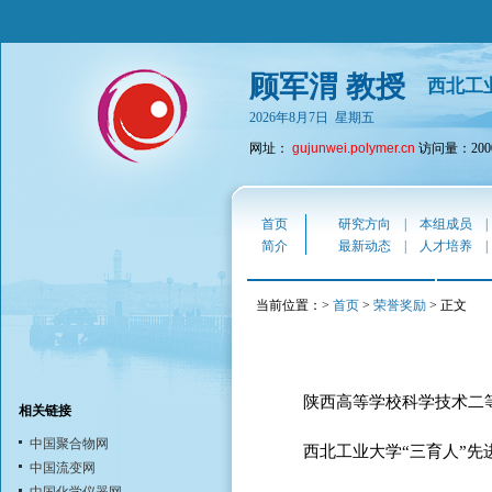
顾军渭 教授
西北工
2026年8月7日 星期五
网址：
gujunwei.polymer.cn
访问量：2000
首页
研究方向
|
本组成员
简介
最新动态
|
人才培养
当前位置：>
首页
>
荣誉奖励
> 正文
陕西高等学校科学技术二等
相关链接
中国聚合物网
西北工业大学“三育人”先进个
中国流变网