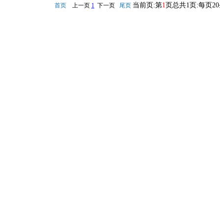
当前页:第
1
页总共1页:每页2
首页
上一页
1
下一页
尾页