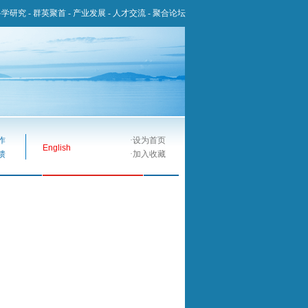
科学研究
-
群英聚首
-
产业发展
-
人才交流
-
聚合论坛
作
·
设为首页
English
馈
·
加入收藏