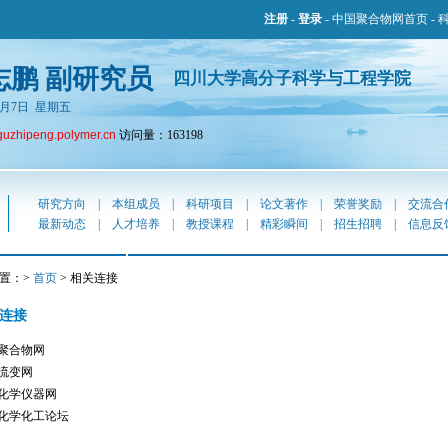
注册
-
登录
-
中国聚合物网首页
-
志鹏 副研究员
四川大学高分子科学与工程学院
年8月7日 星期五
guzhipeng.polymer.cn
访问量：163198
研究方向
|
本组成员
|
科研项目
|
论文著作
|
荣誉奖励
|
交流合
最新动态
|
人才培养
|
教授课程
|
精彩瞬间
|
招生招聘
|
信息反
置：>
首页
> 相关连接
连接
聚合物网
流变网
化学仪器网
化学化工论坛