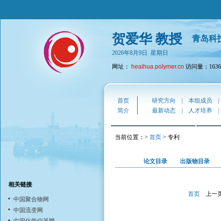
贺爱华 教授
青岛科
2026年8月9日 星期日
网址：
heaihua.polymer.cn
访问量：1636
首页
研究方向
|
本组成员
简介
最新动态
|
人才培养
当前位置：>
首页
> 专利
论文目录
出版物目录
相关链接
首页
上一
中国聚合物网
中国流变网