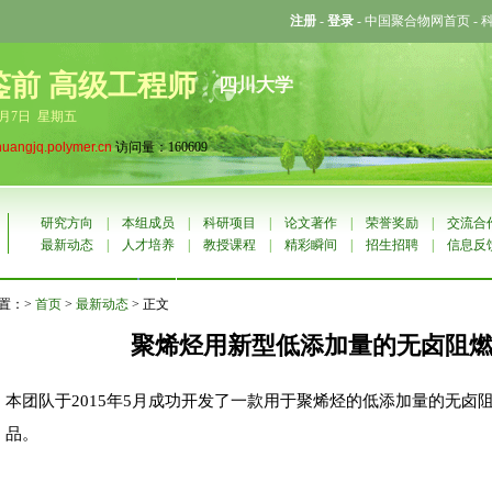
注册
-
登录
-
中国聚合物网首页
-
鉴前 高级工程师
四川大学
8月7日 星期五
huangjq.polymer.cn
访问量：160609
研究方向
|
本组成员
|
科研项目
|
论文著作
|
荣誉奖励
|
交流合
最新动态
|
人才培养
|
教授课程
|
精彩瞬间
|
招生招聘
|
信息反
置：>
首页
>
最新动态
> 正文
聚烯烃用新型低添加量的无卤阻
本团队于2015年5月成功开发了一款用于聚烯烃的低添加量的无卤
品。