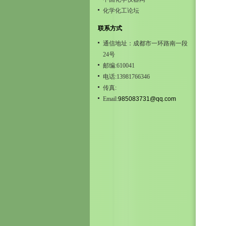
化学化工论坛
联系方式
通信地址：成都市一环路南一段
24号
邮编:610041
电话:13981766346
传真:
Email:
985083731@qq.com