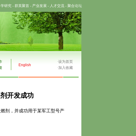
科学研究
-
群英聚首
-
产业发展
-
人才交流
-
聚合论坛
作
·
设为首页
English
馈
·
加入收藏
燃剂开发成功
阻燃剂，并成功用于某军工型号产