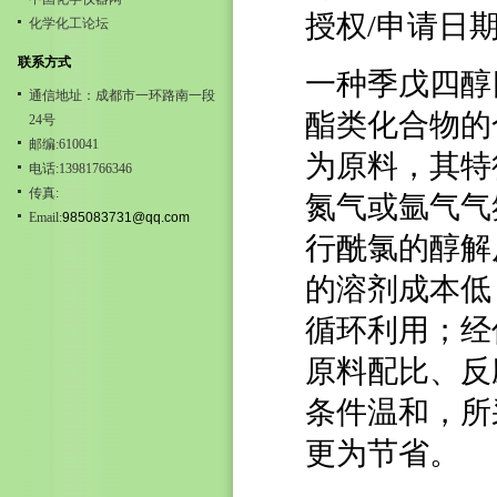
授权/申请日期：2
化学化工论坛
联系方式
一种季戊四醇
通信地址：成都市一环路南一段
酯类化合物的
24号
邮编:610041
为原料，其特
电话:13981766346
传真:
氮气或氩气气
Email:
985083731@qq.com
行酰氯的醇解
的溶剂成本低
循环利用；经
原料配比、反
条件温和，所
更为节省。