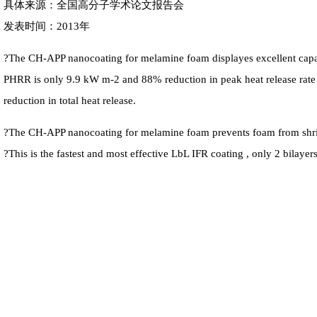
具体来源：全国高分子学术论文报告会
发表时间：2013年
?The CH-APP nanocoating for melamine foam displayes excellent capab
PHRR is only 9.9 kW m-2 and 88% reduction in peak heat release rat
reduction in total heat release.
?The CH-APP nanocoating for melamine foam prevents foam from shr
?This is the fastest and most effective LbL IFR coating , only 2 bilaye