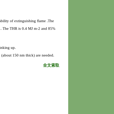
ility of extinguishing flame .The
e . The THR is 0.4 MJ m-2 and 85%
inking up.
rs (about 150 nm thick) are needed.
全文索取