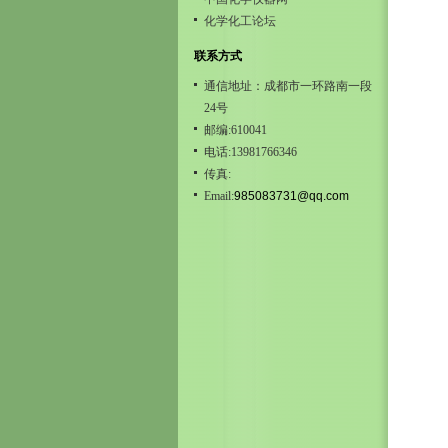
化学化工论坛
联系方式
通信地址：成都市一环路南一段
24号
邮编:610041
电话:13981766346
传真:
Email:
985083731@qq.com