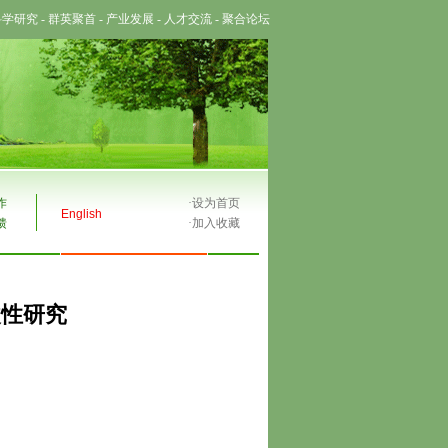
科学研究
-
群英聚首
-
产业发展
-
人才交流
-
聚合论坛
作
·
设为首页
English
馈
·
加入收藏
改性研究