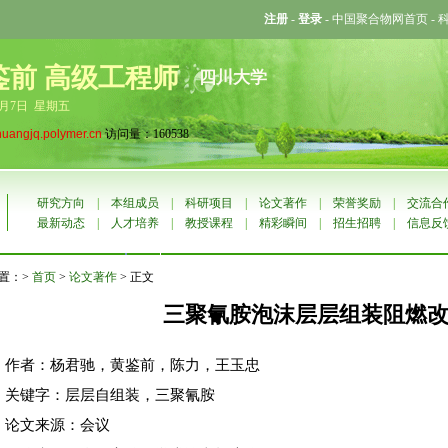
注册
-
登录
-
中国聚合物网首页
-
鉴前 高级工程师
四川大学
8月7日 星期五
huangjq.polymer.cn
访问量：160538
研究方向
|
本组成员
|
科研项目
|
论文著作
|
荣誉奖励
|
交流合
最新动态
|
人才培养
|
教授课程
|
精彩瞬间
|
招生招聘
|
信息反
置：>
首页
>
论文著作
> 正文
三聚氰胺泡沫层层组装阻燃
作者：杨君驰，黄鉴前，陈力，王玉忠
关键字：层层自组装，三聚氰胺
论文来源：会议