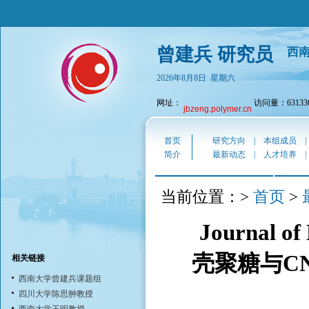
曾建兵 研究员
西
2026年8月8日 星期六
网址：
访问量：63133
jbzeng.polymer.cn
首页
研究方向
|
本组成员
简介
最新动态
|
人才培养
首页
当前位置：>
>
Journal of
壳聚糖与C
相关链接
西南大学曾建兵课题组
四川大学陈思翀教授