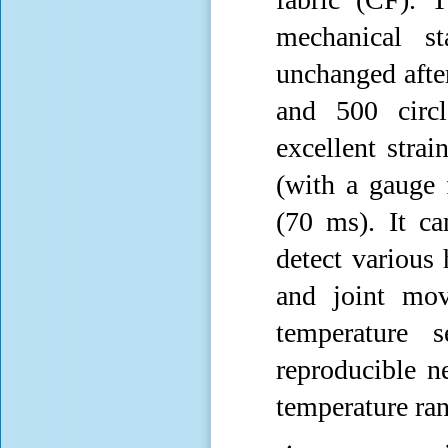
mechanical sta
unchanged afte
and 500 circ
excellent stra
(with a gauge 
(70 ms). It ca
detect various
and joint mo
temperature 
reproducible n
temperature ra