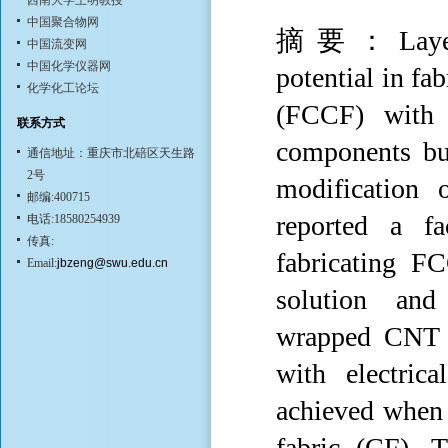
西南大学王明教授
中国聚合物网
摘要：Layer-by
中国流变网
中国化学仪器网
potential in fa
化学化工论坛
(FCCF) with 
联系方式
components bu
通信地址：重庆市北碚区天生路
2号
modification 
邮编:400715
reported a f
电话:18580254939
传真:
fabricating F
Email:
jbzeng@swu.edu.cn
solution and
wrapped CNT a
with electric
achieved when 
fabric (CF). 