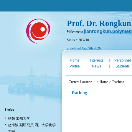
Prof. Dr. Rongkun
jianrongkun.polymer
Welcome to
Visits：263210
undefined Aug 9th 2026
|
|
Home
Interests
Personnel
|
|
Profile
News
Students
Current Location ：> Home > Teaching
Teaching
Links
杨荣 常州大学
赵海波 副研究员 四川大学化学
学院