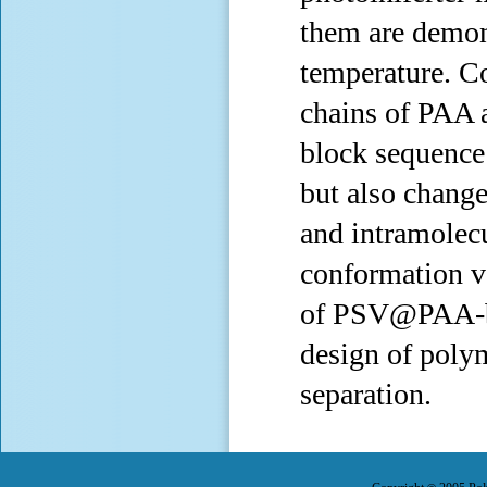
them are demon
temperature. C
chains of PAA 
block sequence 
but also chang
and intramolecu
conformation v
of PSV@PAA-b-P
design of polym
separation.