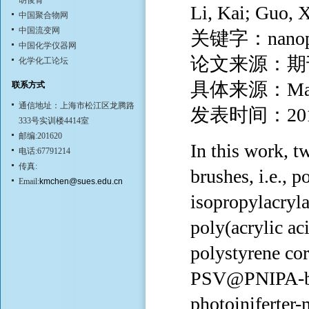
胡俊青
Li, Kai; Guo,
中国聚合物网
中国流变网
关键字：nanoparti
中国化学仪器网
论文来源：期
化学化工论坛
具体来源：Material
联系方式
通信地址：上海市松江区龙腾路
发表时间：20
333号实训楼4414室
邮编:201620
In this work, t
电话:67791214
传真:
brushes, i.e., 
Email:
kmchen@sues.edu.cn
isopropylacryl
poly(acrylic ac
polystyrene c
PSV@PNIPA-b-P
photoiniferter