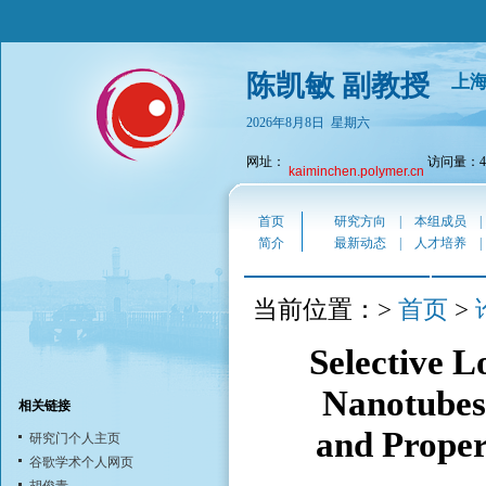
陈凯敏 副教授
上
2026年8月8日 星期六
网址：
访问量：43
kaiminchen.polymer.cn
首页
研究方向
|
本组成员
简介
最新动态
|
人才培养
首页
当前位置：>
>
Selective L
Nanotubes
相关链接
and Proper
研究门个人主页
谷歌学术个人网页