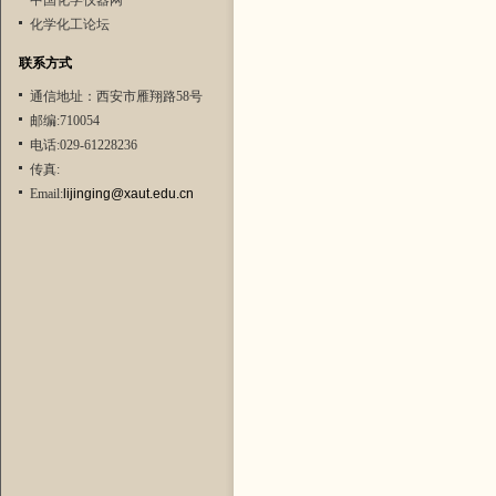
中国化学仪器网
化学化工论坛
联系方式
通信地址：西安市雁翔路58号
邮编:710054
电话:029-61228236
传真:
Email:
lijinging@xaut.edu.cn