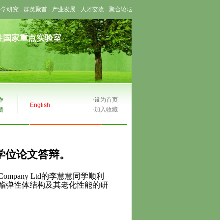
科学研究
-
群英聚首
-
产业发展
-
人才交流
-
聚合论坛
性国家重点实验室
作
·
设为首页
English
馈
·
加入收藏
士学位论文答辩。
Company Ltd
的李慧慧同学顺利
酯弹性体结构及其老化性能的研