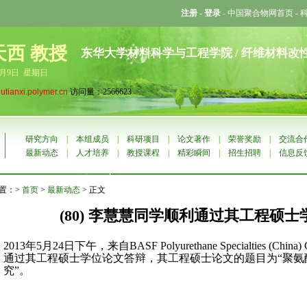
注册
-
登录
-
中国聚合物网首页
-
天西 教授
东华大学材料科学与工程学院 / 纤维材料改
8月9日 星期日
liutianxi.polymer.cn
访问量：2566623
研究方向
|
本组成员
|
科研项目
|
论文著作
|
荣誉奖励
|
交流合
最新动态
|
人才培养
|
教授课程
|
精彩瞬间
|
招生招聘
|
信息反
置：>
首页
>
最新动态
> 正文
(80) 李慧慧同学顺利通过其工程硕
2013
年
5
月
24
日下午，来自BASF Polyurethane Specialties (China) 
通过其工程硕士学位论文答辩，其工程硕士论文的题目为
“
聚氨
究
”
。