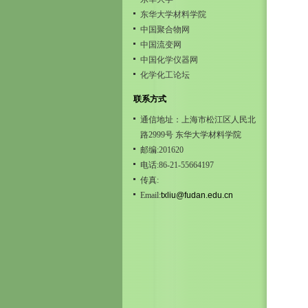
东华大学材料学院
中国聚合物网
中国流变网
中国化学仪器网
化学化工论坛
联系方式
通信地址：上海市松江区人民北
路2999号 东华大学材料学院
邮编:201620
电话:86-21-55664197
传真:
Email:
txliu@fudan.edu.cn