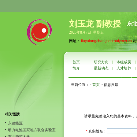
刘玉龙 副教授
东
2026年8月7日 星期五
网址：
liuyulongchangsha.polymer.cn
访
首页
研究方向
|
本组成员
简介
最新动态
|
人才培养
当前位置：>
首页
> 信息反馈
相关链接
请尽量完整输入您的基本资料，
东驰能源
动力电池国家地方联合实验室
*
真实姓名：
东北师范大学