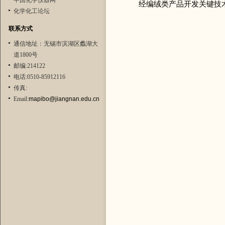
中国化学仪器网
经编绒类产品开发关键技
化学化工论坛
联系方式
通信地址：无锡市滨湖区蠡湖大
道1800号
邮编:214122
电话:0510-85912116
传真:
Email:
mapibo@jiangnan.edu.cn