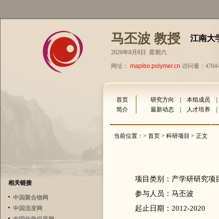
马丕波 教授
江南大
2026年8月8日 星期六
网址：
mapibo.polymer.cn
访问量：47044
首页
研究方向
|
本组成员
简介
最新动态
|
人才培养
当前位置：>
首页
>
科研项目
> 正文
项目类别：产学研研究项
相关链接
参与人员：马丕波
中国聚合物网
起止日期：2012-2020
中国流变网