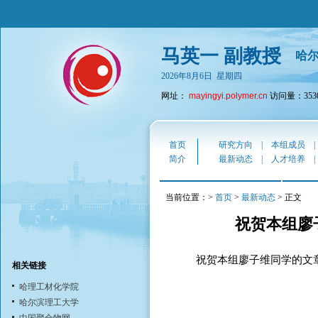
马英一 副教授
哈
2026年8月6日 星期四
网址：
mayingyi.polymer.cn
访问量：3530
首页
研究方向
|
本组成员
简介
最新动态
|
人才培养
当前位置：>
首页
>
最新动态
> 正文
祝贺本组廖子维
祝贺本组廖子维同学的文章被Appl
相关链接
哈理工材化学院
哈尔滨理工大学