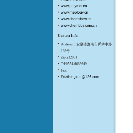
www.polymer.cn
www.rheology.cn
www.chemshow.cn
www.chembbs.com.cn
Contact Info.
Address：安徽省淮南市舜耕中路
168号
Zip:232001
Tel:0554-6668649
Fax:
Email:
chgxue@126.com