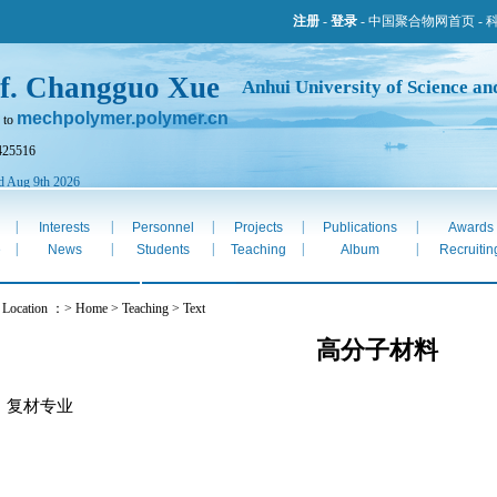
注册
-
登录
-
中国聚合物网首页
-
f. Changguo Xue
Anhui University of Science a
mechpolymer.polymer.cn
 to
425516
d Aug 9th 2026
|
|
|
|
|
Interests
Personnel
Projects
Publications
Awards
|
|
|
|
|
e
News
Students
Teaching
Album
Recruitin
 Location ：> Home > Teaching > Text
高分子材料
复材专业