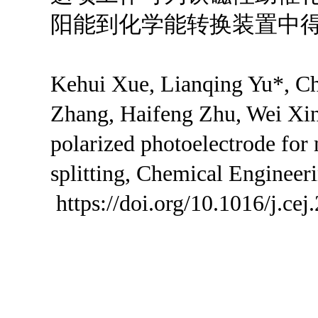
阳能到化学能转换装置中
Kehui Xue, Lianqing Yu*, C
Zhang, Haifeng Zhu, Wei Xing
polarized photoelectrode for 
splitting, Chemical Engineer
https://doi.org/10.1016/j.ce