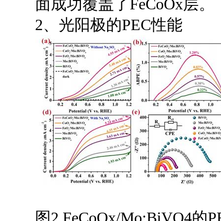
面成功覆盖了FeCoOx层。
2、光阳极的PEC性能
图2 FeCoOx/Mo:BiVO4