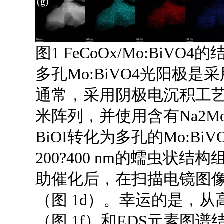
图1 FeCoOx/Mo:BiVO
多孔Mo:BiVO4光阳极是
通常，采用阴极电沉积工艺在
米阵列，并使用含有Na2MoO
BiOI转化为多孔的Mo:BiV
200?400 nm的蠕虫状结构
助催化后，在扫描电镜图
（图 1d）。幸运的是，从高
（图 1f）和EDS元素图谱