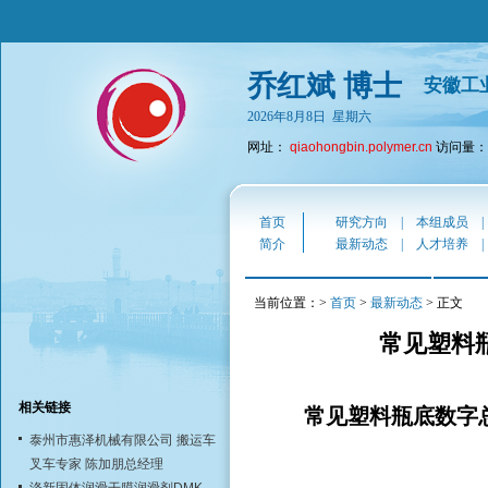
乔红斌 博士
安徽工
2026年8月8日 星期六
网址：
qiaohongbin.polymer.cn
访问量：4
首页
研究方向
|
本组成员
简介
最新动态
|
人才培养
当前位置：>
首页
>
最新动态
> 正文
常见塑料
相关链接
常见塑料瓶底数字总
泰州市惠泽机械有限公司 搬运车
叉车专家 陈加朋总经理