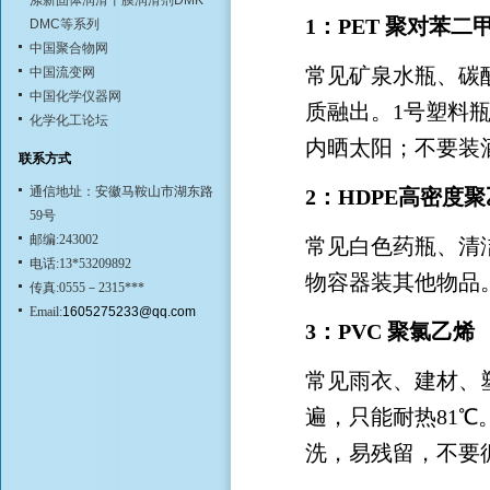
涤新固体润滑干膜润滑剂DMK
1：PET 聚对苯
DMC等系列
中国聚合物网
常见矿泉水瓶、碳
中国流变网
中国化学仪器网
质融出。1号塑料瓶
化学化工论坛
内晒太阳；不要装
联系方式
通信地址：安徽马鞍山市湖东路
2：HDPE高密度
59号
邮编:243002
常见白色药瓶、清
电话:13*53209892
物容器装其他物品
传真:0555－2315***
Email:
1605275233@qq.com
3：PVC 聚氯乙烯
常见雨衣、建材、
遍，只能耐热81
洗，易残留，不要