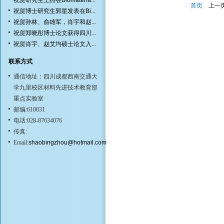
祝贺研究生王杰在Biomateria...
首页
上一
祝贺博士研究生郭星发表在Bi...
祝贺孙林、俞雄军，肖宇和赵...
祝贺郑晓彤博士论文获得四川...
祝贺肖宇、赵艾均硕士论文入...
联系方式
通信地址：四川成都西南交通大
学九里校区材料先进技术教育部
重点实验室
邮编:610031
电话:028-87634076
传真:
Email:
shaobingzhou@hotmail.com