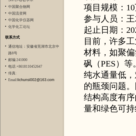
Shi Li-谷歌学术
项目规模：10
中国聚合物网
中国流变网
参与人员：王
中国化学仪器网
化学化工论坛
起止日期：2024.
联系方式
目前，许多工
通信地址：安徽省芜湖市北京中
材料，如聚偏
路8号
邮编:241000
砜（PES）
电话:+8618110452647
纯水通量低，
传真:
Email:
lichunsi002@163.com
的瓶颈问题。
结构高度有序
量和绿色可持