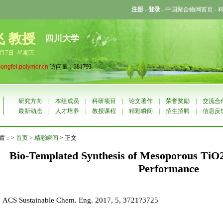
注册
-
登录
-
中国聚合物网首页
-
飞 教授
四川大学
8月7日 星期五
songfei.polymer.cn
访问量：381793
研究方向
|
本组成员
|
科研项目
|
论文著作
|
荣誉奖励
|
交流合
最新动态
|
人才培养
|
教授课程
|
精彩瞬间
|
招生招聘
|
信息反
置：>
首页
>
精彩瞬间
> 正文
Bio-Templated Synthesis of Mesoporous TiO2
Performance
ACS Sustainable Chem. Eng. 2017, 5, 3721?3725