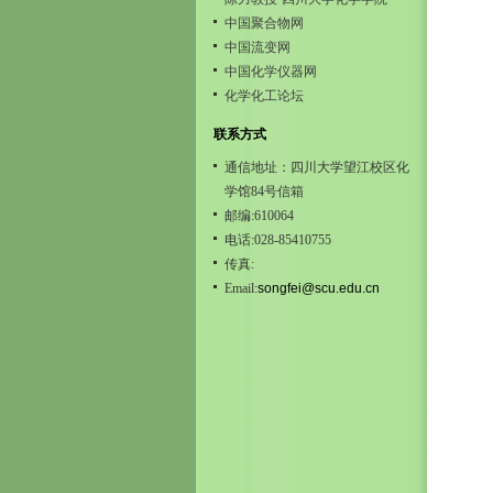
中国聚合物网
中国流变网
中国化学仪器网
化学化工论坛
联系方式
通信地址：四川大学望江校区化
学馆84号信箱
邮编:610064
电话:028-85410755
传真:
Email:
songfei@scu.edu.cn