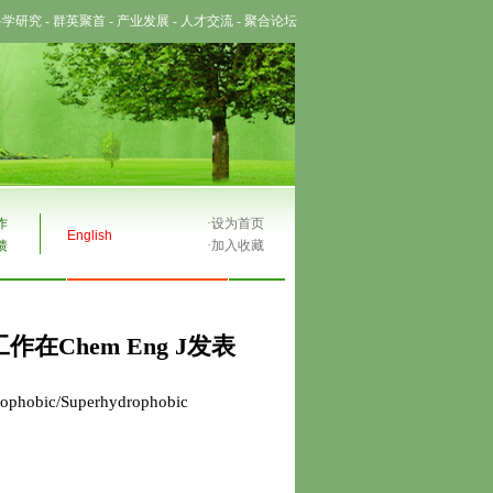
科学研究
-
群英聚首
-
产业发展
-
人才交流
-
聚合论坛
作
·
设为首页
English
馈
·
加入收藏
Chem Eng J发表
drophobic/Superhydrophobic