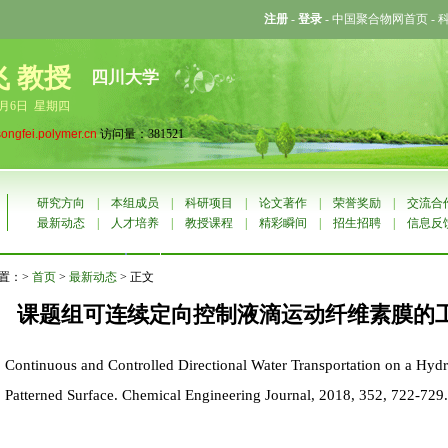
注册
-
登录
-
中国聚合物网首页
-
飞 教授
四川大学
8月6日 星期四
songfei.polymer.cn
访问量：381521
研究方向
|
本组成员
|
科研项目
|
论文著作
|
荣誉奖励
|
交流合
最新动态
|
人才培养
|
教授课程
|
精彩瞬间
|
招生招聘
|
信息反
置：>
首页
>
最新动态
> 正文
课题组可连续定向控制液滴运动纤维素膜的工作在
Continuous and Controlled Directional Water Transportation on a Hy
Patterned Surface. Chemical Engineering Journal, 2018, 352, 722-729.