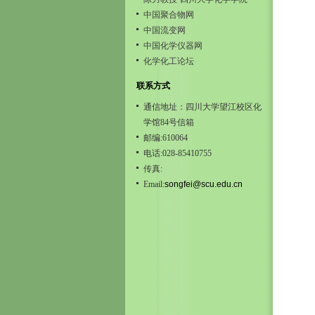
中国聚合物网
中国流变网
中国化学仪器网
化学化工论坛
联系方式
通信地址：四川大学望江校区化
学馆84号信箱
邮编:610064
电话:028-85410755
传真:
Email:
songfei@scu.edu.cn