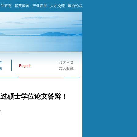
科学研究
-
群英聚首
-
产业发展
-
人才交流
-
聚合论坛
作
·
设为首页
English
馈
·
加入收藏
通过硕士学位论文答辩！
！