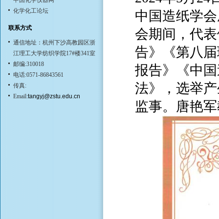
中国化学仪器网
化学化工论坛
中国造纸学会
联系方式
会期间，代表
通信地址：杭州下沙高教园区浙
告》《第八届
江理工大学纺织学院17#楼341室
邮编:310018
报告》《中国
电话:0571-86843561
法》，选举产
传真:
Email:
tangyj@zstu.edu.cn
监事。唐艳军