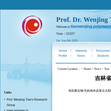
Prof. Dr. Wenjing
tianwenjing.polymer.
Welcome to
Visits：523257
Sat. Aug 8th 2026
|
|
Home
Interests
Personnel
|
|
Profile
News
Students
Current Location ：> Home > News > Text
吉林省
有机聚合物
/
无机纳米晶复合太阳
Links
Prof. Wenjing Tian's Research
Group
www.polymer.cn