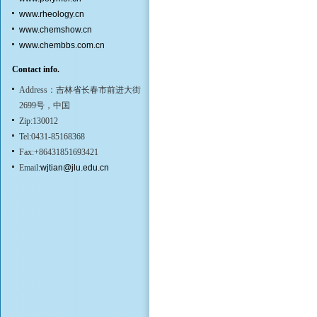
www.rheology.cn
www.chemshow.cn
www.chembbs.com.cn
Contact info.
Address：吉林省长春市前进大街
2699号，中国
Zip:130012
Tel:0431-85168368
Fax:+86431851693421
Email:
wjtian@jlu.edu.cn