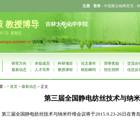
注册
-
登录
-
中国聚合物网首页
-
策 教授博导
吉林大学化学学院
8月7日 星期五
wangce.polymer.cn
访问量：757990
研究方向
|
本组成员
|
科研项目
|
论文著作
|
荣誉奖励
|
交流合
最新动态
|
人才培养
|
教授课程
|
精彩瞬间
|
招生招聘
|
信息反
置：>
首页
>
最新动态
> 正文
第三届全国静电纺丝技术与纳
第三届全国静电纺丝技术与纳米纤维会议将于2015.9.23-26日在