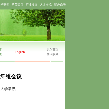
科学研究
-
群英聚首
-
产业发展
-
人才交流
-
聚合论坛
作
·
设为首页
English
馈
·
加入收藏
米纤维会议
青岛大学举行。