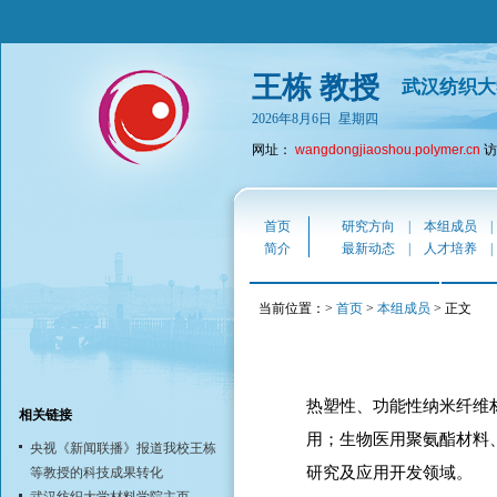
王栋 教授
武汉纺织大
2026年8月6日 星期四
网址：
wangdongjiaoshou.polymer.cn
访
首页
研究方向
|
本组成员
简介
最新动态
|
人才培养
当前位置：>
首页
>
本组成员
> 正文
热塑性、功能性纳米纤维
相关链接
用；生物医用聚氨酯材料
央视《新闻联播》报道我校王栋
研究及应用开发领域。
等教授的科技成果转化