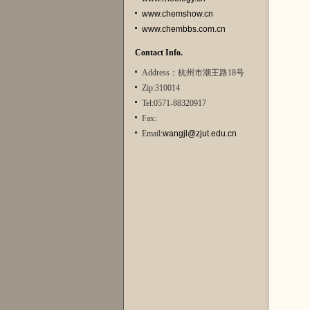
www.chemshow.cn
www.chembbs.com.cn
Contact Info.
Address：杭州市潮王路18号
Zip:310014
Tel:0571-88320917
Fax:
Email:
wangjl@zjut.edu.cn