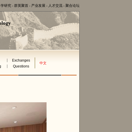
科学研究
-
群英聚首
-
产业发展
-
人才交流
-
聚合论坛
ology
|
Exchanges
中文
|
g
Questions