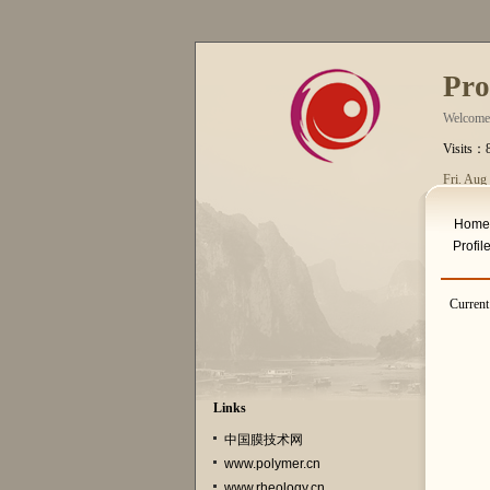
Pro
Welcome
Visits：
Fri. Aug
Home
Profil
Curren
Links
中国膜技术网
www.polymer.cn
www.rheology.cn