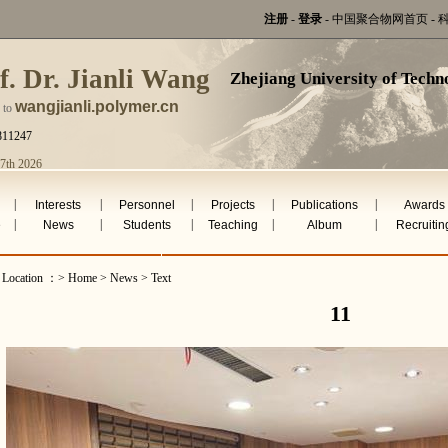
注册
-
登录
-
中国聚合物网首页
-
f. Dr. Jianli Wang
Zhejiang University of Techn
wangjianli.polymer.cn
 to
811247
 7th 2026
|
|
|
|
|
Interests
Personnel
Projects
Publications
Awards
|
|
|
|
|
e
News
Students
Teaching
Album
Recruitin
t Location ：> Home > News > Text
11