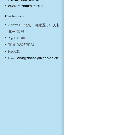
www.chembbs.com.cn
Contact info.
Address：北京，海淀区，中关村
北一街2号
Zip:100190
Tel:010-62529284
Fax:021-
Email:
wangzhang@iccas.ac.cn