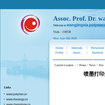
Assoc. Prof. Dr. w
wangjingxia.polymer.
Welcome to
Visits：158558
Mon. Aug 10th 2026
|
|
Home
Interests
Personnel
|
|
Profile
News
Students
Current Location ：> Home > News > Text
喷墨打印
Links
www.polymer.cn
www.rheology.cn
www.chemshow.cn