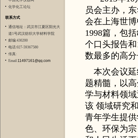
中国化学仪器网
化学化工论坛
员会主办，东
联系方式
会在上海世博
通信地址：武汉市江夏区阳光大
1998
篇，包括
道1号武汉纺织大学材料学院
邮编:430200
个口头报告和
电话:027-59367580
数最多的高分
传真:
Email:
11497161@qq.com
本次会议延
题精髓，以高
学与材料领域
该 领域研究
青年学生提供
色、环保为宗