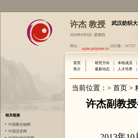
许杰 教授
武汉纺织大
2026年8月6日 星期四
网址：
访问量：347557
xujie.polymer.cn
首页
研究方向
|
本组成员
简介
最新动态
|
人才培养
首页
当前位置：>
>
许杰副教授
相关链接
中国聚合物网
中国流变网
2013
年
10