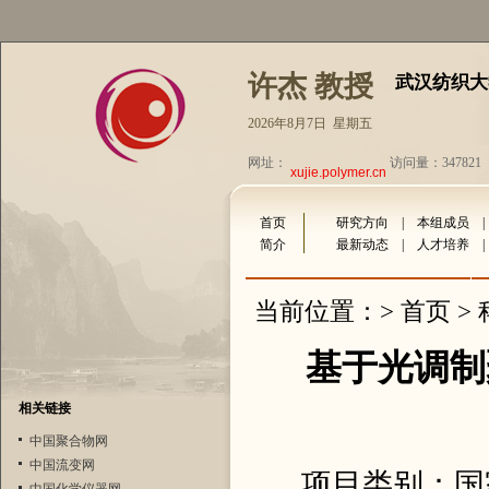
许杰 教授
武汉纺织大
2026年8月7日 星期五
网址：
访问量：347821
xujie.polymer.cn
首页
研究方向
|
本组成员
简介
最新动态
|
人才培养
首页
当前位置：>
>
基于光调制
相关链接
中国聚合物网
中国流变网
项目类别：国