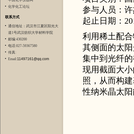
中国化学仪器网
化学化工论坛
参与人员：许
联系方式
起止日期：2011.
通信地址：武汉市江夏区阳光大
道1号武汉纺织大学材料学院
利用稀土配合
邮编:430200
其侧面的太阳
电话:027-59367580
传真:
集中到光纤的
Email:
11497161@qq.com
现用截面大小
照，从而构建
性纳米晶太阳