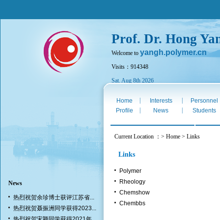
Prof. Dr. Hong Ya
yangh.polymer.cn
Welcome to
Visits：914348
Sat. Aug 8th 2026
|
|
Home
Interests
Personnel
|
|
Profile
News
Students
Current Location ：> Home > Links
Links
Polymer
Rheology
News
Chemshow
热烈祝贺余珍博士获评江苏省...
Chembbs
热烈祝贺聂振洲同学获得2023...
热烈祝贺宋颖同学获得2021年...