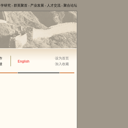
科学研究
-
群英聚首
-
产业发展
-
人才交流
-
聚合论坛
作
·
设为首页
English
馈
·
加入收藏