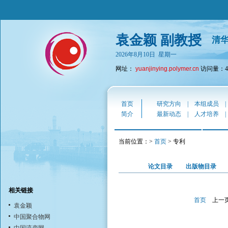
袁金颖 副教授
清
2026年8月10日 星期一
网址：
yuanjinying.polymer.cn
访问量：43
首页
研究方向
|
本组成员
简介
最新动态
|
人才培养
当前位置：>
首页
> 专利
论文目录
出版物目录
相关链接
首页
上一
袁金颖
中国聚合物网